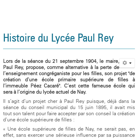
Agenda
Santé, social et citoyenneté
Vie associative
Informations légales
Aides financières
L'occitan
Site internet du CDI
Association sportive
Restauration et hébergement
L'internat
La seconde
Présentation
Galerie photos
Orientation et examens
Actions culturelles
Politique de confidentialité
Inscriptions
La classe montagne
Blog de l'UNSS
Espace santé
Aides financières
Le cycle terminal
Règlement intérieur
Association sportive
Documents utiles
Santé, social et citoyenneté
Sections sportives handball et rugby
Le foyer
Assistante sociale
Orientation
Inscriptions au lycée
Prépa Sciences Po
Site internet du CDI
La Maison Des Lycéens
Histoire du Lycée Paul Rey
Visite virtuelle du collège
Orientation et examens
Citoyenneté
Examens / Résultats
Option EPS
Espace santé
Galerie photos
Documents utiles
Sécurité
Option Langues et Cultures de l'Antiquité
Assistante sociale
Orientation & APB
CESC
Lors de la séance du 21 septembre 1904, le maire,
Paul Rey, propose, comme alternative à la perte de
Anciens élèves
Option Sciences et Laboratoire
Citoyenneté
Examens / Résultats
Blog médiation par les pairs
l’enseignement congréganiste pour les filles, son projet "de
création d’une école primaire supérieure de filles à
Galerie photos
Option Management Gestion
Sécurité
Informations
CESC
l’immeuble Péez Cacaré". C’est cette fameuse école qui
sera à l’origine du lycée actuel de Nay.
Photos de classes
Blog citoyen
Il s’agit d’un projet cher à Paul Rey puisque, déjà dans la
séance du conseil municipal du 15 juin 1895, il avait mis
tout son talent pour faire accepter par son conseil la création
d’une école supérieure de filles :
« Une école supérieure de filles de Nay, ne serait pas, en
effet, sans exercer une sérieuse influence par sa puissance