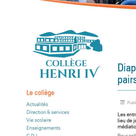
Diap
pair
Le collège
Publ
Actualités
Direction & services
Les entr
Vie scolaire
lieu de 
médiatio
Enseignements
Pour cel
C.D.I