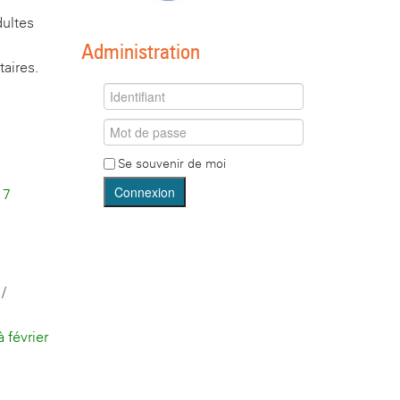
dultes
Administration
taires.
Se souvenir de moi
Connexion
17
/
 février