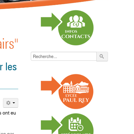
irs"
r les
s ont eu
ion par