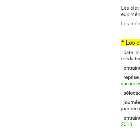
Les élèv
eux-mêm
Les médi
*
Les d
- date l
médiate
-
entraî
-
reprise
vacance
-
sélect
-
journée
journée 
-
entraî
2018