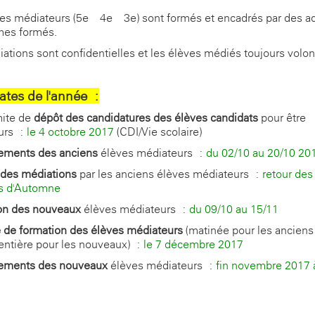
es médiateurs (5
e
– 4
e
– 3
e
) sont formés et encadrés par des a
es formés.
ations sont confidentielles et les élèves médiés toujours volon
ates de l'année
:
imite de
dépôt des candidatures des élèves candidats
pour être
urs :
le 4 octobre 2017
(CDI/Vie scolaire)
nements des anciens
élèves médiateurs :
du 02/10 au 20/10 20
 des médiations
par les anciens élèves médiateurs :
retour des
s d'Automne
ion des nouveaux
élèves médiateurs :
du 09/10 au 15/11
 de formation des élèves médiateurs
(matinée pour les anciens 
entière pour les nouveaux) :
le 7 décembre 2017
nements des nouveaux
élèves médiateurs :
fin novembre 2017 à