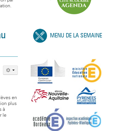
ation.
au
MENU DE LA SEMAINE
élèves en
tion plus
s à
r le