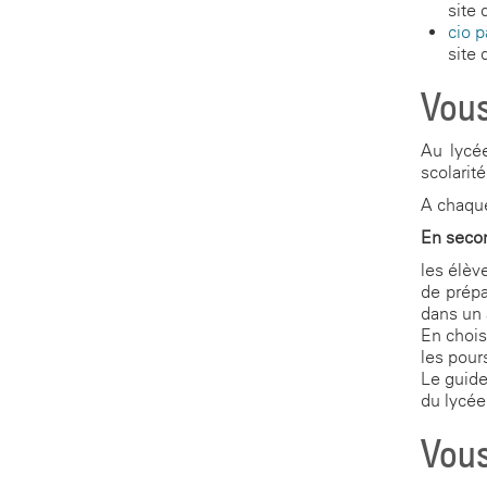
site 
cio-p
site 
Vous
Au lycée
scolarité
A chaque
En seco
les élèv
de prépa
dans un 
En chois
les pour
Le guide
du lycée
Vous