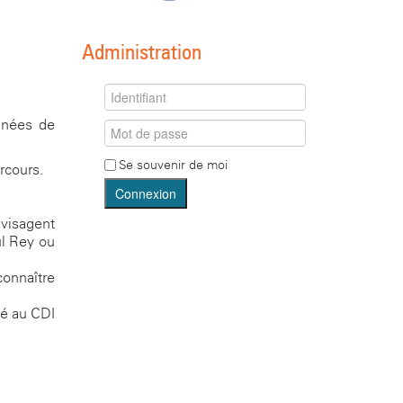
Administration
années de
Se souvenir de moi
rcours.
Connexion
nvisagent
ul Rey ou
connaître
té au CDI