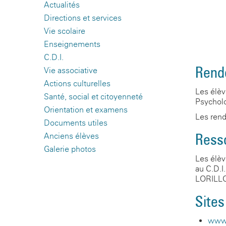
Actualités
Directions et services
Vie scolaire
Enseignements
C.D.I.
Rend
Vie associative
Actions culturelles
Les élèv
Santé, social et citoyenneté
Psycholo
Orientation et examens
Les rend
Documents utiles
Ress
Anciens élèves
Galerie photos
Les élèv
au C.D.I
LORILLO
Sites
www.