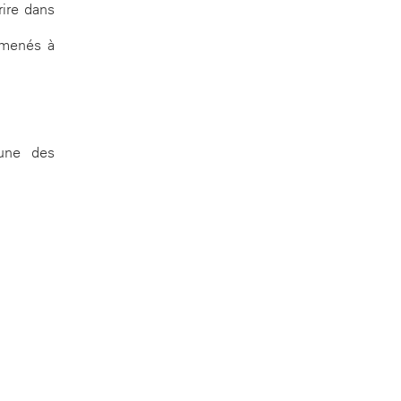
rire dans
 amenés à
cune des