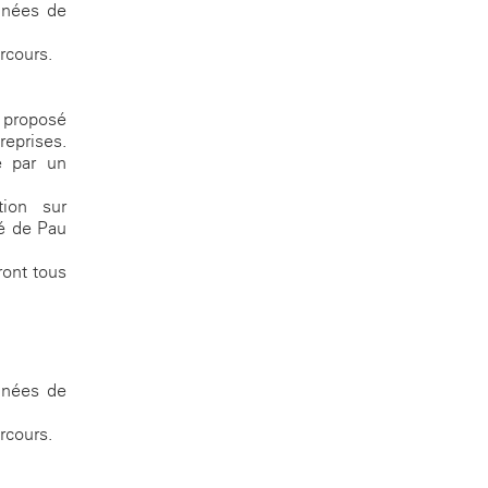
années de
rcours.
t proposé
reprises.
e par un
tion sur
té de Pau
ront tous
années de
rcours.