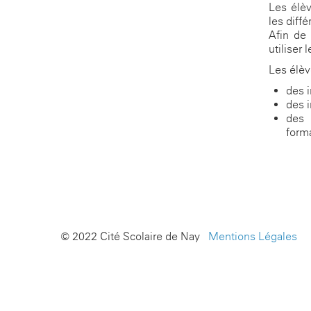
Les élèv
les diff
Afin de 
utiliser 
Les élèv
des i
des 
des 
form
© 2022 Cité Scolaire de Nay -
Mentions Légales