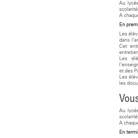
Au lycée
scolarité
A chaque
En prem
Les élèv
dans l’a
Cet ent
entretie
Les élè
l’enseig
et des P
Les élèv
les docu
Vous
Au lycée
scolarité
A chaque
En termi