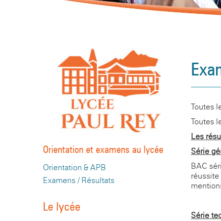
Exa
Toutes l
Toutes l
Les résu
Orientation et examens au lycée
Série gé
BAC séri
Orientation & APB
réussite
Examens / Résultats
mentions
Le lycée
Série te