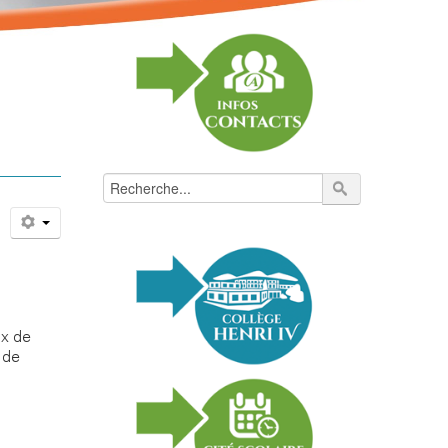
ux de
 de