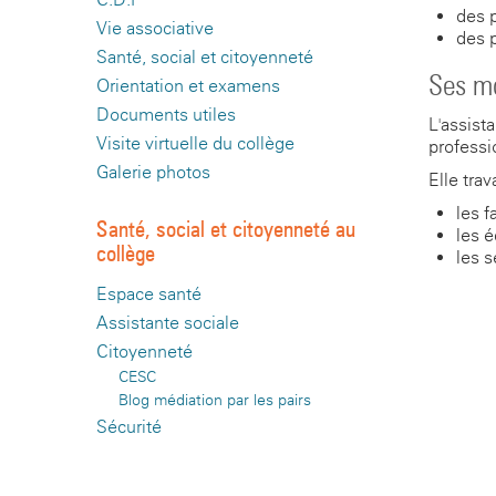
des 
Vie associative
des 
Santé, social et citoyenneté
Ses mo
Orientation et examens
Documents utiles
L'assista
Visite virtuelle du collège
professi
Galerie photos
Elle trav
les f
Santé, social et citoyenneté au
les 
collège
les s
Espace santé
Assistante sociale
Citoyenneté
CESC
Blog médiation par les pairs
Sécurité