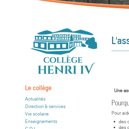
L'as
Le collège
Une ass
Actualités
Pourqu
Direction & services
Pour aide
Vie scolaire
Enseignements
des d
des d
C.D.I