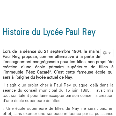
Agenda
Santé, social et citoyenneté
Vie associative
Informations légales
Aides financières
L'occitan
Site internet du CDI
Association sportive
Restauration et hébergement
L'internat
La seconde
Présentation
Galerie photos
Orientation et examens
Actions culturelles
Politique de confidentialité
Inscriptions
La classe montagne
Blog de l'UNSS
Espace santé
Aides financières
Le cycle terminal
Règlement intérieur
Association sportive
Documents utiles
Santé, social et citoyenneté
Sections sportives handball et rugby
Le foyer
Assistante sociale
Orientation
Inscriptions au lycée
Prépa Sciences Po
Site internet du CDI
La Maison Des Lycéens
Histoire du Lycée Paul Rey
Visite virtuelle du collège
Orientation et examens
Citoyenneté
Examens / Résultats
Option EPS
Espace santé
Galerie photos
Documents utiles
Sécurité
Option Langues et Cultures de l'Antiquité
Assistante sociale
Orientation & APB
CESC
Lors de la séance du 21 septembre 1904, le maire,
Paul Rey, propose, comme alternative à la perte de
Anciens élèves
Option Sciences et Laboratoire
Citoyenneté
Examens / Résultats
Blog médiation par les pairs
l’enseignement congréganiste pour les filles, son projet "de
création d’une école primaire supérieure de filles à
Galerie photos
Option Management Gestion
Sécurité
Informations
CESC
l’immeuble Péez Cacaré". C’est cette fameuse école qui
sera à l’origine du lycée actuel de Nay.
Photos de classes
Blog citoyen
Il s’agit d’un projet cher à Paul Rey puisque, déjà dans la
séance du conseil municipal du 15 juin 1895, il avait mis
tout son talent pour faire accepter par son conseil la création
d’une école supérieure de filles :
« Une école supérieure de filles de Nay, ne serait pas, en
effet, sans exercer une sérieuse influence par sa puissance