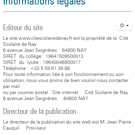
Informations légales
Agenda
Santé, social et citoyenneté
Vie associative
Informations légales
Aides financières
L'occitan
Site internet du CDI
Association sportive
Restauration et hébergement
L'internat
La seconde
Présentation
Galerie photos
Orientation et examens
Actions culturelles
Politique de confidentialité
Inscriptions
La classe montagne
Blog de l'UNSS
Espace santé
Aides financières
Le cycle terminal
Règlement intérieur
Association sportive
Editeur du site
Documents utiles
Santé, social et citoyenneté
Sections sportives handball et rugby
Le foyer
Assistante sociale
Orientation
Inscriptions au lycée
Prépa Sciences Po
Site internet du CDI
La Maison Des Lycéens
Le site www.citescolairedenay.fr est la propriété de la Cité
Visite virtuelle du collège
Orientation et examens
Citoyenneté
Examens / Résultats
Option EPS
Espace santé
Scolaire de Nay
6 avenue Jean Seignères
-
64800 NAY
Galerie photos
Documents utiles
Sécurité
Option Langues et Cultures de l'Antiquité
Assistante sociale
Orientation & APB
CESC
SIRET du collège : 19641509500013
SIRET du lycée : 19640046900017
Anciens élèves
Option Sciences et Laboratoire
Citoyenneté
Examens / Résultats
Blog médiation par les pairs
Téléphone : +33 5 59 61 39 88
Pour toute information liée à son fonctionnement ou son
Galerie photos
Option Management Gestion
Sécurité
Informations
CESC
utilisation, nous vous prions de bien vouloir nous contacter
par mail
ou par courrier postal : Site internet - Cité Scolaire de Nay -
Photos de classes
Blog citoyen
6 avenue Jean Seignères
-
64800 NAY
Directeur de la publication
Le directeur de la publication du site web est M. Jean-Pierre
Cauquil - Proviseur