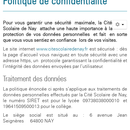
Politique de confidentialité
Agenda
Santé, social et citoyenneté
Vie associative
Informations légales
Aides financières
L'occitan
Site internet du CDI
Association sportive
Restauration et hébergement
L'internat
La seconde
Présentation
Galerie photos
Orientation et examens
Actions culturelles
Politique de confidentialité
Inscriptions
La classe montagne
Blog de l'UNSS
Espace santé
Aides financières
Le cycle terminal
Règlement intérieur
Association sportive
Pour vous garantir une sécurité maximale, la Cité
Scolaire de Nay attache une haute importance à la
Documents utiles
Santé, social et citoyenneté
Sections sportives handball et rugby
Le foyer
Assistante sociale
Orientation
Inscriptions au lycée
Prépa Sciences Po
Site internet du CDI
La Maison Des Lycéens
protection de vos données personnelles et fait en sorte
que vous vous sentiez en confiance lors de vos visites.
Visite virtuelle du collège
Orientation et examens
Citoyenneté
Examens / Résultats
Option EPS
Espace santé
Le site internet
www.citescolairedenay.fr
est sécurisé : dès
Galerie photos
Documents utiles
Sécurité
Option Langues et Cultures de l'Antiquité
Assistante sociale
Orientation & APB
CESC
la page d’accueil vous naviguez en toute sécurité avec une
adresse https, un protocole garantissant la confidentialité et
Anciens élèves
Option Sciences et Laboratoire
Citoyenneté
Examens / Résultats
Blog médiation par les pairs
l’intégrité des données envoyées par l’utilisateur.
Traitement des données
Galerie photos
Option Management Gestion
Sécurité
Informations
CESC
La politique énoncée ci-après s’applique aux traitements de
Photos de classes
Blog citoyen
données personnelles effectués par la Cité Scolaire de Nay,
le numéro SIRET est pour le lycée
09738038000010 et
19641509500013 pour le collège.
Le siège social est situé au :
6 avenue Jean
Seignères
-
64800 NAY