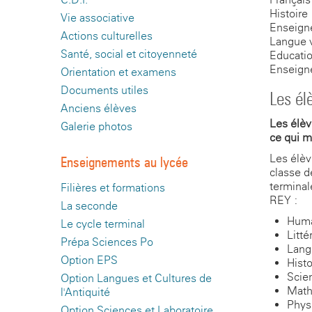
Histoire
Vie associative
Enseigne
Actions culturelles
Langue v
Santé, social et citoyenneté
Educatio
Enseigne
Orientation et examens
Documents utiles
Les él
Anciens élèves
Les élèv
Galerie photos
ce qui m
Les élèv
Enseignements au lycée
classe d
terminal
Filières et formations
REY :
La seconde
Human
Le cycle terminal
Litté
Prépa Sciences Po
Langu
Option EPS
Histo
Scie
Option Langues et Cultures de
Math
l'Antiquité
Phys
Option Sciences et Laboratoire