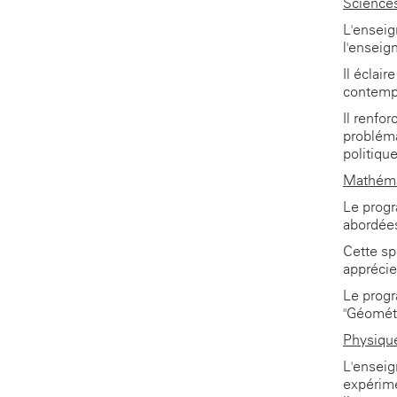
Science
L'enseig
l'ensei
Il éclai
contemp
Il renfo
probléma
politique
Mathéma
Le progr
abordées
Cette sp
apprécie
Le progr
"Géométr
Physiqu
L'enseig
expérime