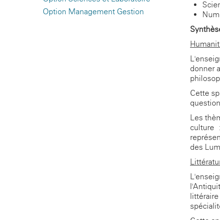
Scien
Option Management Gestion
Numé
Synthès
Humanité
L'enseig
donner a
philosop
Cette sp
question
Les thèm
culture :
représen
des Lum
Littératu
L'enseig
l'Antiqu
littérai
spécial