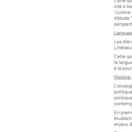
Cette sp
cité à tr
"Justice
d'étude 
perspect
Langues,
Les élèv
Littérat
Cette sp
la langu
à la pour
Histoire
L'enseig
politique
politiqu
contemp
En premi
étudient 
enjeux de