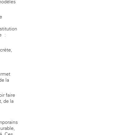
 modèles
e
stitution
e :
crète,
ermet
de la
r-faire
, de la
emporains
urable,
té. Ces