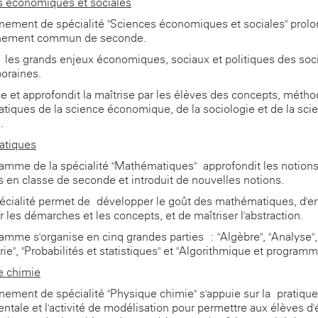
s économiques et sociales
nement de spécialité "Sciences économiques et sociales" prol
gnement commun de seconde.
re les grands enjeux économiques, sociaux et politiques des soc
oraines.
rce et approfondit la maîtrise par les élèves des concepts, métho
tiques de la science économique, de la sociologie et de la sci
.
tiques
amme de la spécialité "Mathématiques" approfondit les notion
 en classe de seconde et introduit de nouvelles notions.
écialité permet de développer le goût des mathématiques, d'e
r les démarches et les concepts, et de maîtriser l'abstraction.
amme s'organise en cinq grandes parties : "Algèbre", "Analyse",
ie", "Probabilités et statistiques" et "Algorithmique et programm
e-chimie
nement de spécialité "Physique-chimie" s'appuie sur la pratique
ntale et l'activité de modélisation pour permettre aux élèves d'é