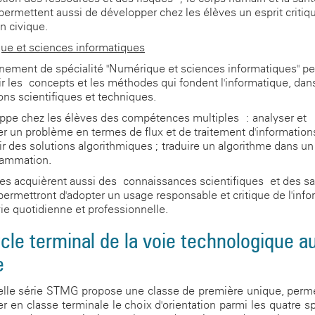
ermettent aussi de développer chez les élèves un esprit critiq
n civique.
ue et sciences informatiques
nement de spécialité "Numérique et sciences informatiques" p
ir les concepts et les méthodes qui fondent l'informatique, dan
ns scientifiques et techniques.
oppe chez les élèves des compétences multiples : analyser et
r un problème en termes de flux et de traitement d'informations
r des solutions algorithmiques ; traduire un algorithme dans u
rammation.
es acquièrent aussi des connaissances scientifiques et des sav
 permettront d'adopter un usage responsable et critique de l'inf
vie quotidienne et professionnelle.
cle terminal de la voie technologique a
e
lle série STMG propose une classe de première unique, perm
r en classe terminale le choix d'orientation parmi les quatre sp