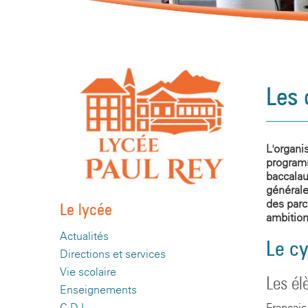
Les 
L'organi
program
baccalau
générale
des parc
Le lycée
ambition
Actualités
Le cy
Directions et services
Vie scolaire
Les él
Enseignements
Français
C.D.I.