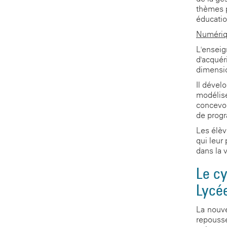
thèmes p
éducatio
Numériq
L'enseig
d'acquér
dimensio
Il dével
modélise
concevoi
de prog
Les élèv
qui leur
dans la 
Le cy
Lycé
La nouve
repousse