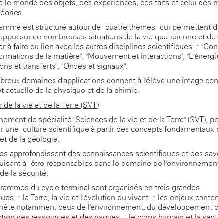
re le monde des objets, des expériences, des faits et celui des
héories.
amme est structuré autour de quatre thèmes qui permettent d
appui sur de nombreuses situations de la vie quotidienne et de
r à faire du lien avec les autres disciplines scientifiques : "Con
formations de la matière", "Mouvement et interactions", "L'énergi
ons et transferts", "Ondes et signaux".
reux domaines d'applications donnent à l'élève une image con
et actuelle de la physique et de la chimie.
de la vie et de la Terre (SVT)
nement de spécialité "Sciences de la vie et de la Terre" (SVT), p
ir une culture scientifique à partir des concepts fondamentaux 
et de la géologie.
es approfondissent des connaissances scientifiques et des savoi
uisant à être responsables dans le domaine de l'environnement
de la sécurité.
rammes du cycle terminal sont organisés en trois grandes
ues : la Terre, la vie et l'évolution du vivant ; les enjeux cont
anète notamment ceux de l'environnement, du développement d
stion des ressources et des risques ; le corps humain et la san