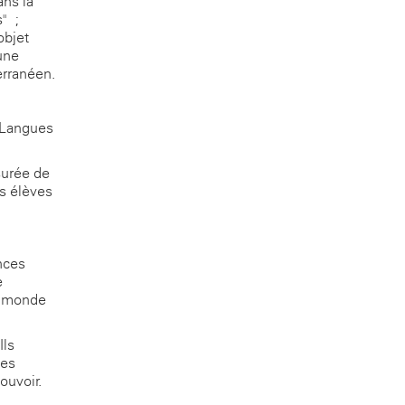
ns la
s" ;
objet
une
erranéen.
"Langues
surée de
es élèves
nces
e
u monde
Ils
les
ouvoir.