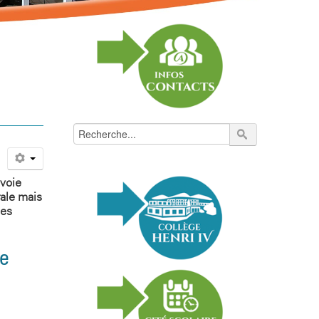
 voie
rale mais
ses
ée