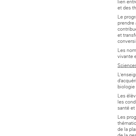
lien ent
et des t
Le progr
prendre 
contribue
et trans
conversi
Les nomb
vivante 
Sciences 
L'enseig
d'acquér
biologie 
Les élèv
les cond
santé et 
Les prog
thématiq
de la pl
de la ge