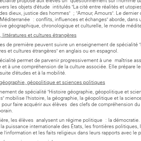
écialité propose aux élèves un questionnement sur l'homme da
avers les objets d'étude intitulés "La cité entre réalités et utopie
 des dieux, justice des hommes" ; "Amour, Amours". Le dernier 
"Méditerranée : conflits, influences et échanges" aborde, dans 
ive géographique, chronologique et culturelle, le monde médit
 littératures et cultures étrangères
es de première peuvent suivre un enseignement de spécialité 
ures et cultures étrangères" en anglais ou en espagnol.
écialité permet de parvenir progressivement à une maîtrise as
e et à une compréhension de la culture associée. Elle prépare l
suite d'études et à la mobilité.
-géographie, géopolitique et sciences politiques
nement de spécialité "Histoire-géographie, géopolitique et scie
s" mobilise l'histoire, la géographie, la géopolitique et la scienc
e pour faire acquérir aux élèves des clefs de compréhension d
orain.
ère, les élèves analysent un régime politique : la démocratie. 
la puissance internationale des États, les frontières politiques, 
 l'information et les faits religieux dans leurs rapports avec le p