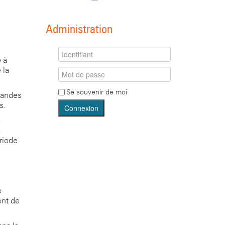
Administration
e à
 la
Se souvenir de moi
randes
s.
Connexion
a
s
riode
e
ent de