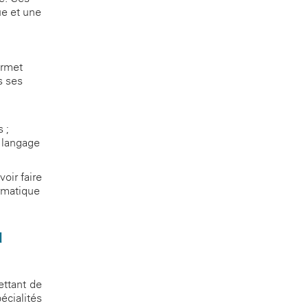
ue et une
ermet
s ses
 ;
n langage
oir-faire
ormatique
u
ettant de
écialités