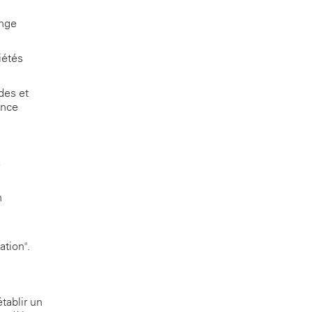
onge
iétés
des et
ence
s
n
ation".
tablir un