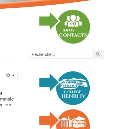
et
rminale
r leur