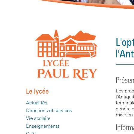
L'op
l'An
Présen
Le lycée
Les prog
l'Antiqu
terminal
Actualités
générale
Directions et services
mise en
Vie scolaire
Inform
Enseignements
C.D.I.