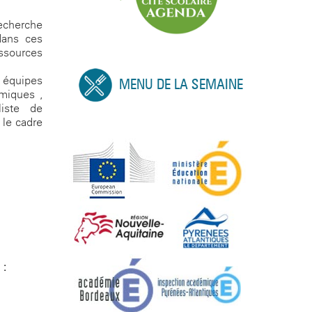
echerche
dans ces
essources
s équipes
MENU DE LA SEMAINE
omiques ,
liste de
 le cadre
 :