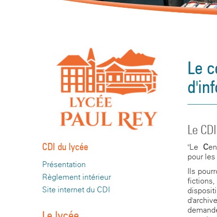
Le c
d'in
Le CDI 
CDI du lycée
"Le
C
en
pour les
Présentation
Ils pour
Règlement intérieur
fictions
Site internet du CDI
disposi
d'archi
demande
Le lycée