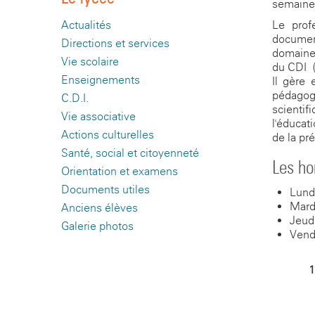
semaine
Le prof
Actualités
documen
Directions et services
domaines
Vie scolaire
du CDI (o
Enseignements
Il gère 
pédagogi
C.D.I.
scienti
Vie associative
l'éducat
Actions culturelles
de la pré
Santé, social et citoyenneté
Les ho
Orientation et examens
Documents utiles
Lund
Mard
Anciens élèves
Jeud
Galerie photos
Vend
1