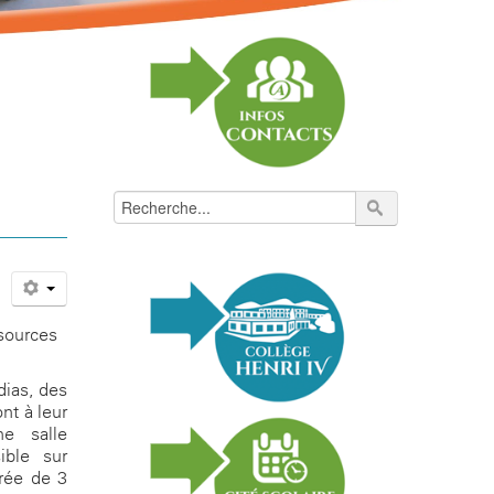
ssources
dias, des
nt à leur
ne salle
ible sur
rée de 3