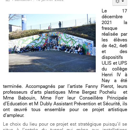
Le 17
décembre
2021 la
fresque
réalisée par
les élèves
de 4e2, 4e6
et des
dispositifs
ULIS et UPS
du collège
Henri IV à
Nay a été
terminée. Accompagnés par l’artiste Fanny Pierot, leurs
professeurs d’arts plastiques Mme Bergez Pochelu
et
Mme Babouin, Mme Forr leur Conseillère Principale
d’Education et M Dubly Assistant Prévention et Sécurité, ils
ont œuvré tous ensemble pour ce projet artistique
d’ampleur.
Le choix du lieu pour ce projet est stratégique puisqu’il se
situe à l’entrée du tunnel qui mène aux installations