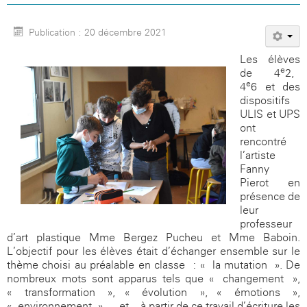
Publication : 20 décembre 2021
Les élèves
e
de 4
2,
e
4
6 et des
dispositifs
ULIS et UPS
ont
rencontré
l’artiste
Fanny
Pierot en
présence de
leur
professeur
d’art plastique Mme Bergez Pucheu et Mme Baboin.
L’objectif pour les élèves était d’échanger ensemble sur le
thème choisi au préalable en classe : « la mutation ». De
nombreux mots sont apparus tels que « changement »,
« transformation », « évolution », « émotions »,
« environnement »…, et,
à partir de ce travail d’écriture les