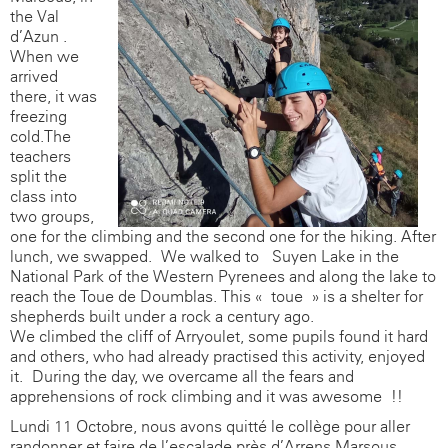
the Val
d’Azun .
When we
arrived
there, it was
freezing
cold.The
teachers
split the
class into
two groups,
one for the climbing and the second one for the hiking. After
lunch, we swapped. We walked to Suyen Lake in the
National Park of the Western Pyrenees and along the lake to
reach the Toue de Doumblas. This « toue » is a shelter for
shepherds built under a rock a century ago.
We climbed the cliff of Arryoulet, some pupils found it hard
and others, who had already practised this activity, enjoyed
it. During the day, we overcame all the fears and
apprehensions of rock-climbing and it was awesome !!
Lundi 11 Octobre, nous avons quitté le collège pour aller
randonner et faire de l’escalade près d’Arrens Marsous,