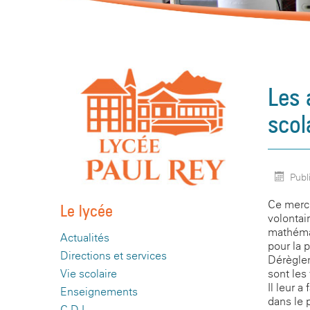
Les 
scol
Publi
Ce mercr
Le lycée
volontai
mathémat
Actualités
pour la 
Directions et services
Dérèglem
sont les
Vie scolaire
Il leur 
Enseignements
dans le 
C.D.I.