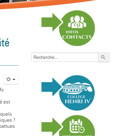
ité
fs
é est
 quels
fiques ?
battues